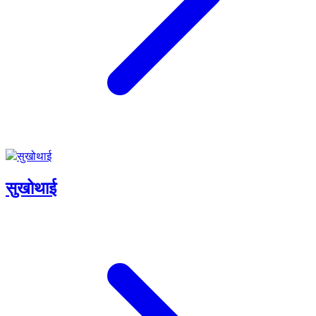
सुखोथाई