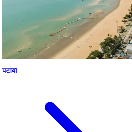
पटाया