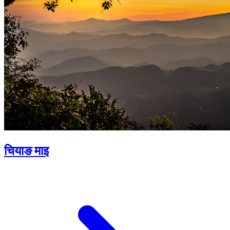
चियाङ माइ