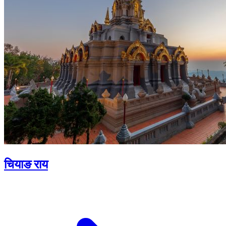
चियाङ राय